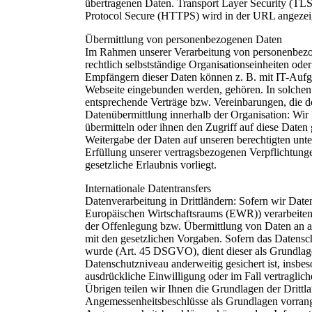
übertragenen Daten. Transport Layer Security (TLS)
Protocol Secure (HTTPS) wird in der URL angezeigt
Übermittlung von personenbezogenen Daten
Im Rahmen unserer Verarbeitung von personenbezog
rechtlich selbstständige Organisationseinheiten ode
Empfängern dieser Daten können z. B. mit IT-Aufgab
Webseite eingebunden werden, gehören. In solchen 
entsprechende Verträge bzw. Vereinbarungen, die d
Datenübermittlung innerhalb der Organisation: Wir
übermitteln oder ihnen den Zugriff auf diese Daten
Weitergabe der Daten auf unseren berechtigten unter
Erfüllung unserer vertragsbezogenen Verpflichtunge
gesetzliche Erlaubnis vorliegt.
Internationale Datentransfers
Datenverarbeitung in Drittländern: Sofern wir Date
Europäischen Wirtschaftsraums (EWR)) verarbeiten
der Offenlegung bzw. Übermittlung von Daten an and
mit den gesetzlichen Vorgaben. Sofern das Datensc
wurde (Art. 45 DSGVO), dient dieser als Grundlage
Datenschutzniveau anderweitig gesichert ist, insbe
ausdrückliche Einwilligung oder im Fall vertraglic
Übrigen teilen wir Ihnen die Grundlagen der Drittl
Angemessenheitsbeschlüsse als Grundlagen vorrangi