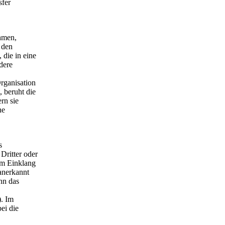
sfer
hmen,
 den
 die in eine
dere
rganisation
, beruht die
rn sie
ne
s
Dritter oder
im Einklang
anerkannt
nn das
). Im
ei die