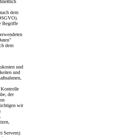
hließlich
 nach dem
 (DSGVO).
 Begriffe
verwendeten
Daten"
ach dem
gskosten und
hkeiten und
 Maßnahmen,
 Kontrolle
be, der
von
ichtigen wir
n
.
tzen,
i Servern)