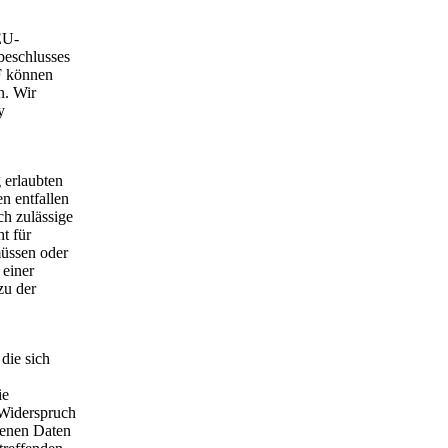
EU-
beschlusses
PF können
n. Wir
y
 erlaubten
n entfallen
ch zulässige
t für
müssen oder
einer
zu der
die sich
ie
 Widerspruch
ogenen Daten