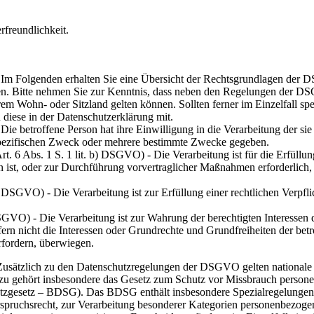
rfreundlichkeit.
m Folgenden erhalten Sie eine Übersicht der Rechtsgrundlagen der 
ten. Bitte nehmen Sie zur Kenntnis, dass neben den Regelungen der 
m Wohn- oder Sitzland gelten können. Sollten ferner im Einzelfall spe
 diese in der Datenschutzerklärung mit.
Die betroffene Person hat ihre Einwilligung in die Verarbeitung der sie
spezifischen Zweck oder mehrere bestimmte Zwecke gegeben.
rt. 6 Abs. 1 S. 1 lit. b) DSGVO) - Die Verarbeitung ist für die Erfüllun
on ist, oder zur Durchführung vorvertraglicher Maßnahmen erforderlich, 
c) DSGVO) - Die Verarbeitung ist zur Erfüllung einer rechtlichen Verpfl
) DSGVO) - Die Verarbeitung ist zur Wahrung der berechtigten Interessen 
ofern nicht die Interessen oder Grundrechte und Grundfreiheiten der bet
rfordern, überwiegen.
Zusätzlich zu den Datenschutzregelungen der DSGVO gelten nationale
zu gehört insbesondere das Gesetz zum Schutz vor Missbrauch person
utzgesetz – BDSG). Das BDSG enthält insbesondere Spezialregelunge
pruchsrecht, zur Verarbeitung besonderer Kategorien personenbezoge