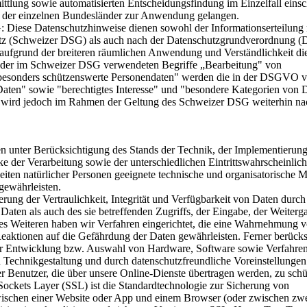
tlung sowie automatisierten Entscheidungsfindung im Einzelfall einsc
e der einzelnen Bundesländer zur Anwendung gelangen.
iese Datenschutzhinweise dienen sowohl der Informationserteilung
utz (Schweizer DSG) als auch nach der Datenschutzgrundverordnung
 aufgrund der breiteren räumlichen Anwendung und Verständlichkeit die
 der im Schweizer DSG verwendeten Begriffe „Bearbeitung" von
"besonders schützenswerte Personendaten" werden die in der DSGVO 
aten" sowie "berechtigtes Interesse" und "besondere Kategorien von 
fe wird jedoch im Rahmen der Geltung des Schweizer DSG weiterhin n
n unter Berücksichtigung des Stands der Technik, der Implementierun
 der Verarbeitung sowie der unterschiedlichen Eintrittswahrscheinlic
iten natürlicher Personen geeignete technische und organisatorische
gewährleisten.
ng der Vertraulichkeit, Integrität und Verfügbarkeit von Daten durch
aten als auch des sie betreffenden Zugriffs, der Eingabe, der Weiterga
es Weiteren haben wir Verfahren eingerichtet, die eine Wahrnehmung 
aktionen auf die Gefährdung der Daten gewährleisten. Ferner berücks
der Entwicklung bzw. Auswahl von Hardware, Software sowie Verfahre
 Technikgestaltung und durch datenschutzfreundliche Voreinstellungen
 Benutzer, die über unsere Online-Dienste übertragen werden, zu schü
ckets Layer (SSL) ist die Standardtechnologie zur Sicherung von
wischen einer Website oder App und einem Browser (oder zwischen zwe