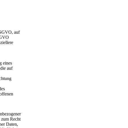
DSGVO, auf
DSGVO
ziellere
g eines
die auf
ichtung
des
roffenen
enbezogener
n zum Recht
ner Daten,