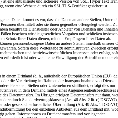
 ist eine aktualisierte und sicherere Version von SSL. Hyper Text Tran
, wenn eine Website durch ein SSL/TLS-Zertifikat gesichert ist.
enen Daten kommt es vor, dass die Daten an andere Stellen, Unterne
r Personen übermittelt oder sie ihnen gegenüber offengelegt werden. Zu
en beauftragte Dienstleister oder Anbieter von Diensten und Inhalten,
Fällen beachten wir die gesetzlichen Vorgaben und schließen insbeson
em Schutz Ihrer Daten dienen, mit den Empfängern Ihrer Daten ab.
 können personenbezogene Daten an andere Stellen innerhalb unserer O
 gewähren. Sofern diese Weitergabe zu administrativen Zwecken erfolgt
nehmerischen und betriebswirtschaftlichen Interessen oder erfolgt, sofe
n erforderlich ist oder wenn eine Einwilligung der Betroffenen oder ei
n in einem Drittland (d. h., außerhalb der Europäischen Union (EU), de
 oder die Verarbeitung im Rahmen der Inanspruchnahme von Diensten 
ere Personen, Stellen oder Unternehmen stattfindet, erfolgt dies nur 
hutzniveau in dem Drittland mittels eines Angemessenheitsbeschlusses 
 des Datentransfers. Im Übrigen erfolgen Datentransfers nur dann, we
sondere durch Standardvertragsklauseln (Art. 46 Abs. 2 lit. c) DSGVO),
her oder gesetzlich erforderlicher Übermittlung (Art. 49 Abs. 1 DSGVO
andübermittlung bei den einzelnen Anbietern aus dem Drittland mit, wob
g gelten. Informationen zu Drittlandtransfers und vorliegenden