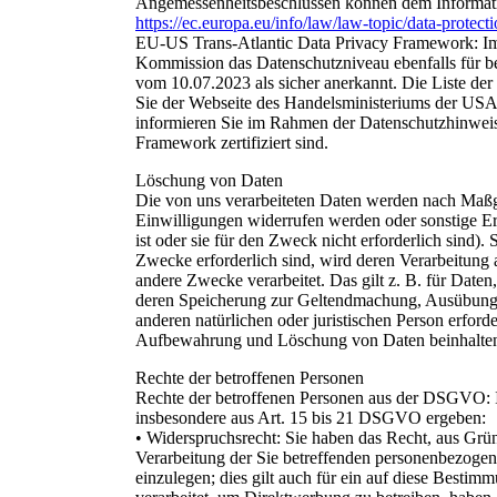
Angemessenheitsbeschlüssen können dem Informa
https://ec.europa.eu/info/law/law-topic/data-protect
EU-US Trans-Atlantic Data Privacy Framework: I
Kommission das Datenschutzniveau ebenfalls für
vom 10.07.2023 als sicher anerkannt. Die Liste de
Sie der Webseite des Handelsministeriums der USA
informieren Sie im Rahmen der Datenschutzhinweis
Framework zertifiziert sind.
Löschung von Daten
Die von uns verarbeiteten Daten werden nach Maßga
Einwilligungen widerrufen werden oder sonstige Erl
ist oder sie für den Zweck nicht erforderlich sind).
Zwecke erforderlich sind, wird deren Verarbeitung 
andere Zwecke verarbeitet. Das gilt z. B. für Date
deren Speicherung zur Geltendmachung, Ausübung 
anderen natürlichen oder juristischen Person erfor
Aufbewahrung und Löschung von Daten beinhalten, d
Rechte der betroffenen Personen
Rechte der betroffenen Personen aus der DSGVO: I
insbesondere aus Art. 15 bis 21 DSGVO ergeben:
• Widerspruchsrecht: Sie haben das Recht, aus Gründ
Verarbeitung der Sie betreffenden personenbezogen
einzulegen; dies gilt auch für ein auf diese Besti