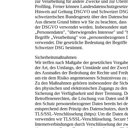
zur Verarbeitung für andere Zwecke und zur Übermit
Profiling. Ferner können Landesdatenschutzgesetz
Hinweis auf Geltung DSGVO und Schweizer DSG: D
schweizerischen Bundesgesetz über den Datensch
Aus diesem Grund bitten wir Sie zu beachten, dass
der DSGVO verwendet werden. Insbesondere statt
„Personendaten", "überwiegendes Interesse" und 
Begriffe „Verarbeitung" von „personenbezogenen D
verwendet. Die gesetzliche Bedeutung der Begrif
Schweizer DSG bestimmt.
Sicherheitsmaßnahmen
Wir treffen nach Maßgabe der gesetzlichen Vorgabe
der Art, des Umfangs, der Umstände und der Zwecke
des Ausmaßes der Bedrohung der Rechte und Freihe
um ein dem Risiko angemessenes Schutzniveau zu 
Zu den Maßnahmen gehören insbesondere die Sicheru
des physischen und elektronischen Zugangs zu den D
Sicherung der Verfügbarkeit und ihrer Trennung. D
Betroffenenrechten, die Löschung von Daten und Re
den Schutz personenbezogener Daten bereits bei 
entsprechend dem Prinzip des Datenschutzes, durch
TLS/SSL-Verschlüsselung (https): Um die Daten der
verwenden wir TLS/SSL-Verschlüsselung. Secure So
Internetverbindungen durch Verschlüsselung der z