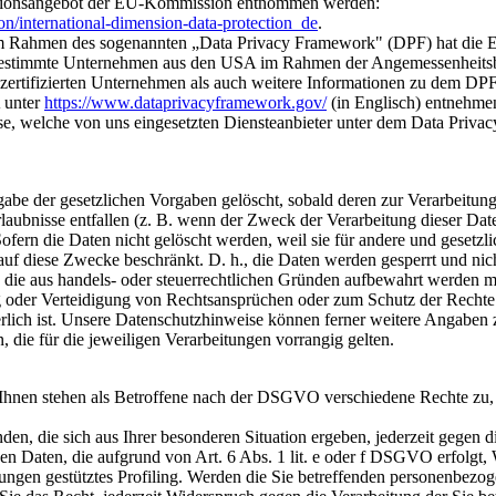
tionsangebot der EU-Kommission entnommen werden:
ion/international-dimension-data-protection_de
.
m Rahmen des sogenannten „Data Privacy Framework" (DPF) hat die 
 bestimmte Unternehmen aus den USA im Rahmen der Angemessenheits
r zertifizierten Unternehmen als auch weitere Informationen zu dem D
 unter
https://www.dataprivacyframework.gov/
(in Englisch) entnehme
e, welche von uns eingesetzten Diensteanbieter unter dem Data Privac
be der gesetzlichen Vorgaben gelöscht, sobald deren zur Verarbeitung
aubnisse entfallen (z. B. wenn der Zweck der Verarbeitung dieser Date
 Sofern die Daten nicht gelöscht werden, weil sie für andere und gesetzli
auf diese Zwecke beschränkt. D. h., die Daten werden gesperrt und nich
n, die aus handels- oder steuerrechtlichen Gründen aufbewahrt werden 
oder Verteidigung von Rechtsansprüchen oder zum Schutz der Rechte 
derlich ist. Unsere Datenschutzhinweise können ferner weitere Angaben 
ie für die jeweiligen Verarbeitungen vorrangig gelten.
hnen stehen als Betroffene nach der DSGVO verschiedene Rechte zu, 
en, die sich aus Ihrer besonderen Situation ergeben, jederzeit gegen d
en Daten, die aufgrund von Art. 6 Abs. 1 lit. e oder f DSGVO erfolgt,
mmungen gestütztes Profiling. Werden die Sie betreffenden personenbez